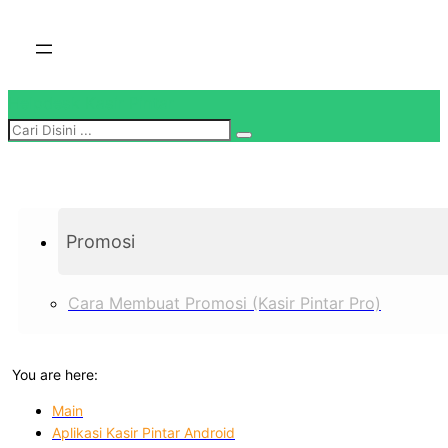
Skip
to
content
Helpdesk Kasir Pintar
Promosi
Cara Membuat Promosi (Kasir Pintar Pro)
You are here:
Main
Aplikasi Kasir Pintar Android