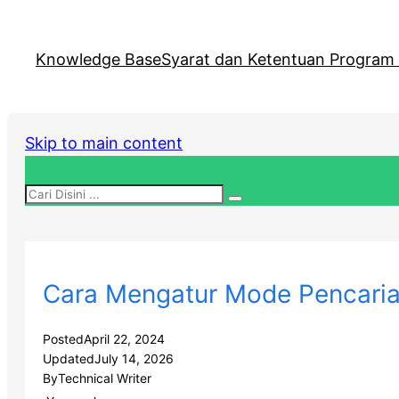
Knowledge Base
Syarat dan Ketentuan Program R
Skip to main content
Helpdesk Kasir Pintar
Cara Mengatur Mode Pencarian
Posted
April 22, 2024
Updated
July 14, 2026
By
Technical Writer