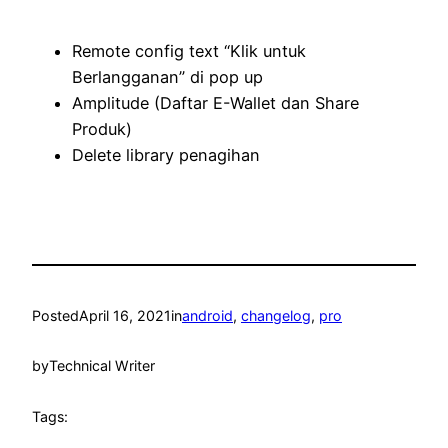
Remote config text “Klik untuk
Berlangganan” di pop up
Amplitude (Daftar E-Wallet dan Share
Produk)
Delete library penagihan
Posted
April 16, 2021
in
android
, 
changelog
, 
pro
by
Technical Writer
Tags: