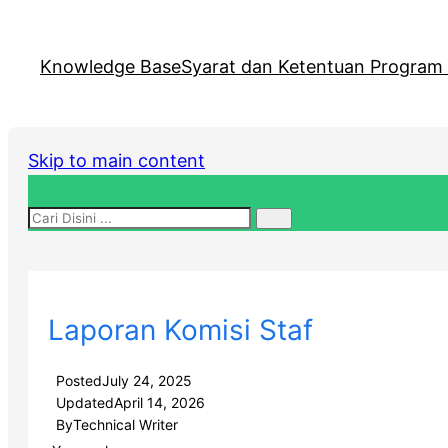
Knowledge Base
Syarat dan Ketentuan Program R
Skip to main content
Helpdesk Kasir Pintar
Laporan Komisi Staf
Posted
July 24, 2025
Updated
April 14, 2026
By
Technical Writer