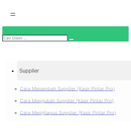
Skip
to
content
Helpdesk Kasir Pintar
Supplier
Cara Menambah Supplier (Kasir Pintar Pro)
Cara Mengubah Supplier (Kasir Pintar Pro)
Cara Menghapus Supplier (Kasir Pintar Pro)