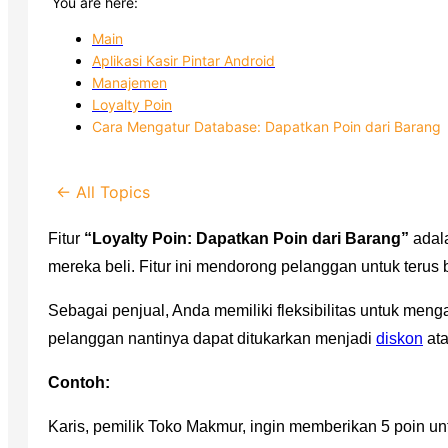
You are here:
Main
Aplikasi Kasir Pintar Android
Manajemen
Loyalty Poin
Cara Mengatur Database: Dapatkan Poin dari Barang
← All Topics
Fitur
“Loyalty Poin: Dapatkan Poin dari Barang”
adal
mereka beli. Fitur ini mendorong pelanggan untuk terus
Sebagai penjual, Anda memiliki fleksibilitas untuk meng
pelanggan nantinya dapat ditukarkan menjadi
diskon
at
Contoh:
Karis, pemilik Toko Makmur, ingin memberikan 5 poin u