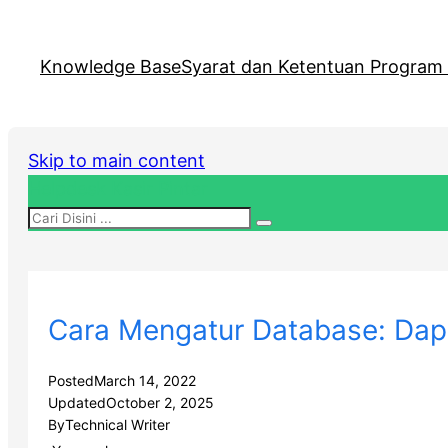
Knowledge Base
Syarat dan Ketentuan Program R
Skip to main content
Helpdesk Kasir Pintar
Cara Mengatur Database: Dapa
Posted
March 14, 2022
Updated
October 2, 2025
By
Technical Writer