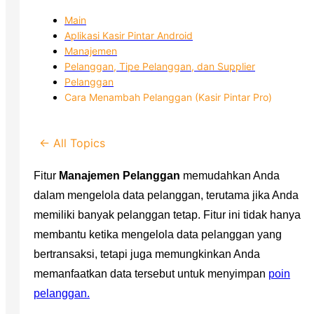
Main
Aplikasi Kasir Pintar Android
Manajemen
Pelanggan, Tipe Pelanggan, dan Supplier
Pelanggan
Cara Menambah Pelanggan (Kasir Pintar Pro)
← All Topics
Fitur
Manajemen Pelanggan
memudahkan Anda
dalam mengelola data pelanggan, terutama jika Anda
memiliki banyak pelanggan tetap. Fitur ini tidak hanya
membantu ketika mengelola data pelanggan yang
bertransaksi, tetapi juga memungkinkan Anda
memanfaatkan data tersebut untuk menyimpan
poin
pelanggan.