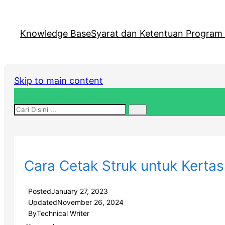
Knowledge Base
Syarat dan Ketentuan Program R
Skip to main content
Helpdesk Kasir Pintar
Cara Cetak Struk untuk Kerta
Posted
January 27, 2023
Updated
November 26, 2024
By
Technical Writer