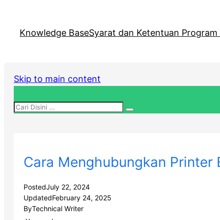
Knowledge Base
Syarat dan Ketentuan Program R
Skip to main content
Helpdesk Kasir Pintar
Cara Menghubungkan Printer B
Posted
July 22, 2024
Updated
February 24, 2025
By
Technical Writer