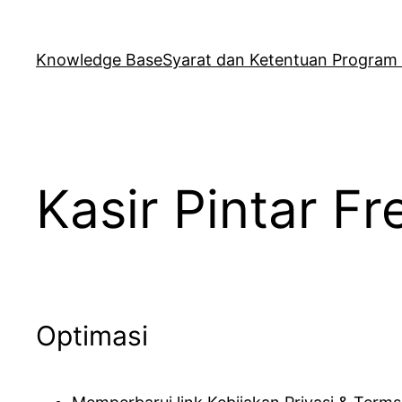
Skip
to
Knowledge Base
Syarat dan Ketentuan Program R
content
Kasir Pintar Fr
Optimasi