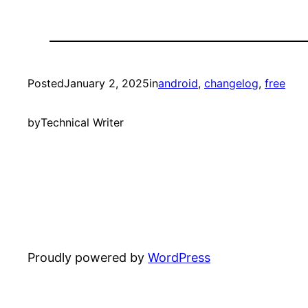
Posted
January 2, 2025
in
android
, 
changelog
, 
free
by
Technical Writer
Proudly powered by
WordPress