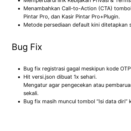
Memperbarui link Kebijakan Privasi & Terms
Menambahkan Call-to-Action (CTA) tombol “U
Pintar Pro, dan Kasir Pintar Pro+Plugin.
Metode persediaan default kini ditetapkan se
Bug Fix
Bug fix registrasi gagal meskipun kode OT
Hit versi.json dibuat 1x sehari.
Mengatur agar pengecekan atau pembaruan fil
sekali.
Bug fix masih muncul tombol “Isi data diri” k