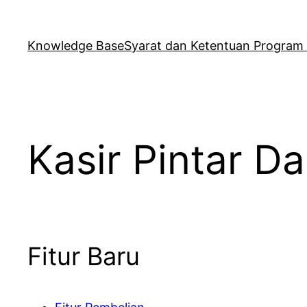
Skip
to
Knowledge Base
Syarat dan Ketentuan Program R
content
Kasir Pintar D
Fitur Baru