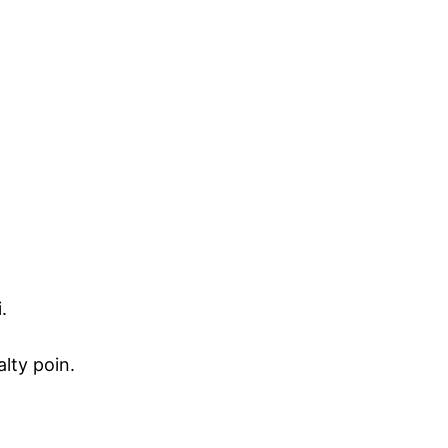
.
lty poin.